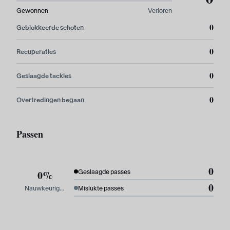
Gewonnen
Verloren
0
Geblokkeerde schoten
0
Recuperaties
0
Geslaagde tackles
0
Overtredingen begaan
Passen
0
0%
Geslaagde passes
0
Nauwkeurigheid
Mislukte passes