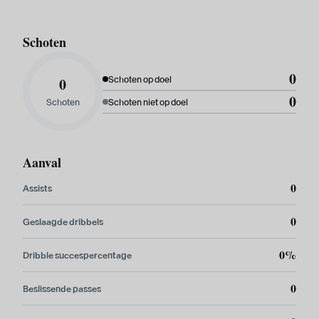
Schoten
0
0
Schoten op doel
0
Schoten
Schoten niet op doel
Aanval
0
Assists
0
Geslaagde dribbels
0%
Dribble succespercentage
0
Beslissende passes