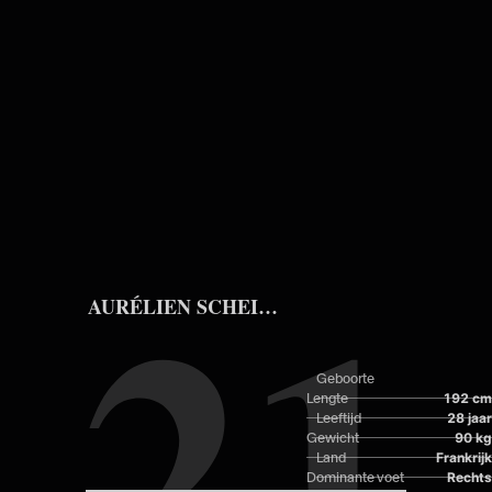
Skip to main content
21
AURÉLIEN SCHEIDLER
Geboorte
Lengte
192 cm
Leeftijd
28 jaar
Gewicht
90 kg
Land
Frankrijk
Dominante voet
Rechts