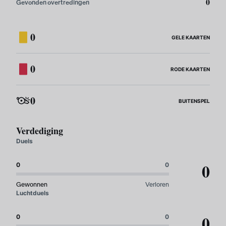
0
Gevonden overtredingen
0
GELE KAARTEN
0
RODE KAARTEN
0
BUITENSPEL
Verdediging
Duels
0
0
0
Gewonnen
Verloren
Luchtduels
0
0
0