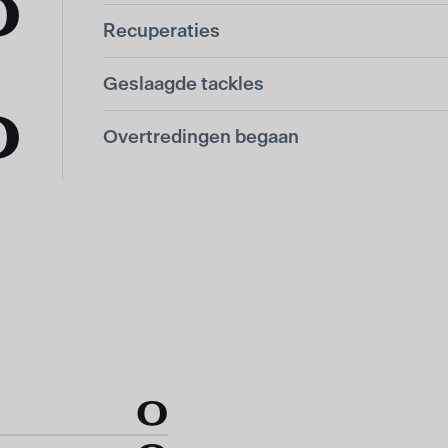
0
Recuperaties
Geslaagde tackles
0
Overtredingen begaan
0