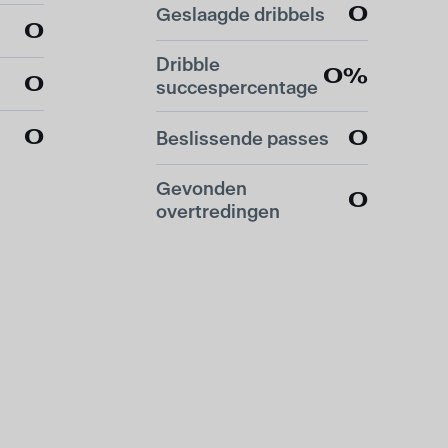
0
Geslaagde dribbels
0
Dribble
0%
0
succespercentage
0
0
Beslissende passes
Gevonden
0
overtredingen