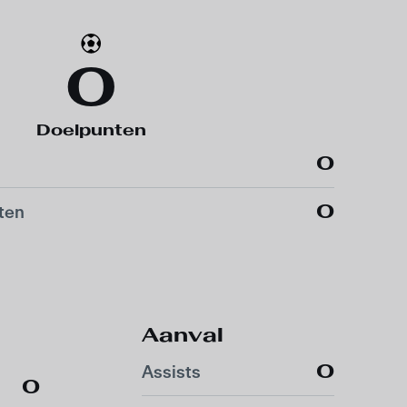
0
Doelpunten
0
0
ten
Aanval
0
Assists
0