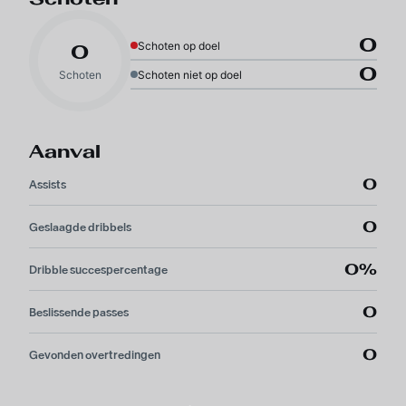
0
Schoten op doel
0
0
Schoten
Schoten niet op doel
Aanval
0
Assists
0
Geslaagde dribbels
0%
Dribble succespercentage
0
Beslissende passes
0
Gevonden overtredingen