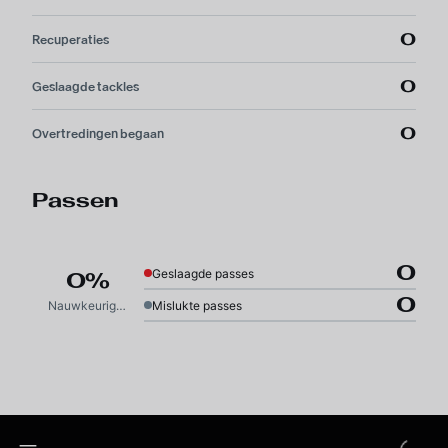
0
Recuperaties
0
Geslaagde tackles
0
Overtredingen begaan
Passen
0
Geslaagde passes
0%
0
Nauwkeurigheid
Mislukte passes