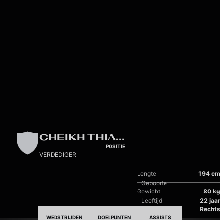
Skip to main content
CHEIKH THIAM
POSITIE
VERDEDIGER
Lengte
194 cm
Geboorte
Gewicht
80 kg
Leeftijd
22 jaar
Dominante voet
Rechts
WEDSTRIJDEN
DOELPUNTEN
ASSISTS