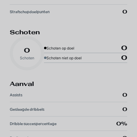
0
Strafschopdoelpunten
Schoten
0
Schoten op doel
0
0
Schoten
Schoten niet op doel
Aanval
0
Assists
0
Geslaagde dribbels
0%
Dribble succespercentage