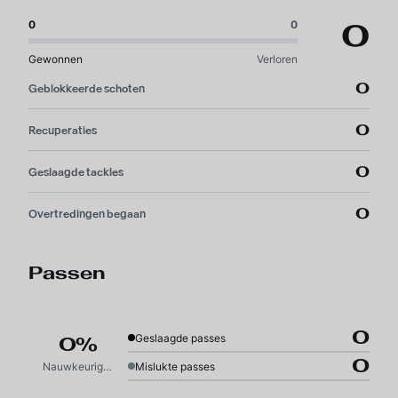
0
0
0
Gewonnen
Verloren
0
Geblokkeerde schoten
0
Recuperaties
0
Geslaagde tackles
0
Overtredingen begaan
Passen
0
Geslaagde passes
0%
0
Nauwkeurigheid
Mislukte passes