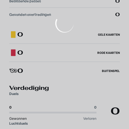
0
Beslissende passes
0
Gevonden overtredingen
0
GELE KAARTEN
0
RODE KAARTEN
0
BUITENSPEL
Verdediging
Duels
0
0
0
Gewonnen
Verloren
Luchtduels