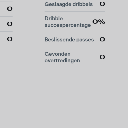
0
Geslaagde dribbels
0
Dribble
0%
0
succespercentage
0
0
Beslissende passes
Gevonden
0
overtredingen