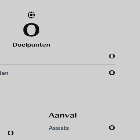
0
Doelpunten
0
0
ten
Aanval
0
Assists
0