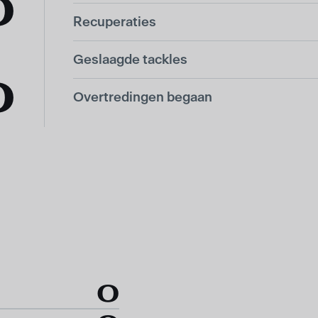
0
Recuperaties
Geslaagde tackles
0
Overtredingen begaan
0