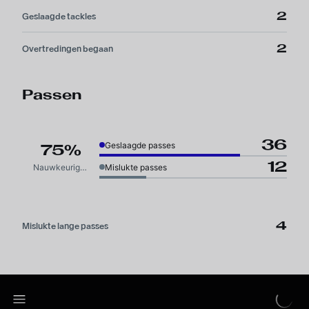
2
Geslaagde tackles
2
Overtredingen begaan
Passen
36
Geslaagde passes
75%
12
Nauwkeurigheid
Mislukte passes
4
Mislukte lange passes