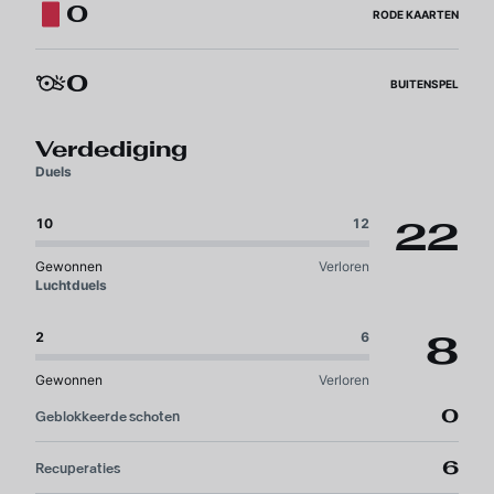
0
RODE KAARTEN
0
BUITENSPEL
Verdediging
Duels
22
10
12
Gewonnen
Verloren
Luchtduels
8
2
6
Gewonnen
Verloren
0
Geblokkeerde schoten
6
Recuperaties