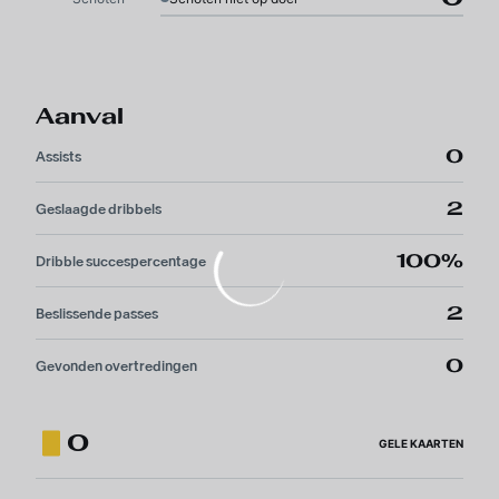
Aanval
0
Assists
2
Geslaagde dribbels
100%
Dribble succespercentage
2
Beslissende passes
0
Gevonden overtredingen
0
GELE KAARTEN