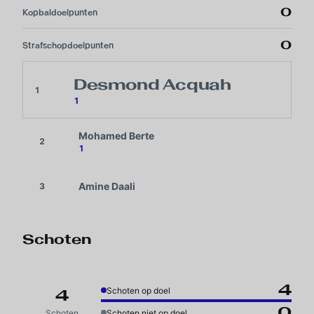
0
Kopbaldoelpunten
0
Strafschopdoelpunten
Desmond Acquah
1
1
Mohamed Berte
2
1
Amine Daali
3
Schoten
4
Schoten op doel
4
0
Schoten
Schoten niet op doel