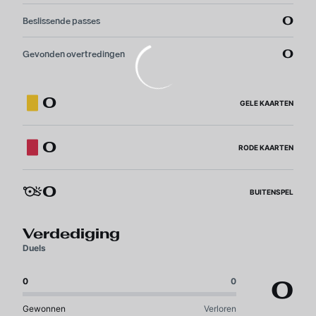
0
Beslissende passes
0
Gevonden overtredingen
0
GELE KAARTEN
0
RODE KAARTEN
0
BUITENSPEL
Verdediging
Duels
0
0
0
Gewonnen
Verloren