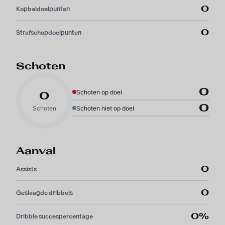
0
Kopbaldoelpunten
0
Strafschopdoelpunten
Schoten
0
Schoten op doel
0
0
Schoten
Schoten niet op doel
Aanval
0
Assists
0
Geslaagde dribbels
0%
Dribble succespercentage