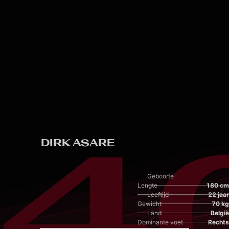
Skip to main content
4
DIRK ASARE
Geboorte
Lengte
180 cm
Leeftijd
22 jaar
Gewicht
70 kg
Land
België
Dominante voet
Rechts