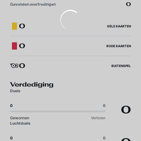
0
Gevonden overtredingen
0
GELE KAARTEN
0
RODE KAARTEN
0
BUITENSPEL
Verdediging
Duels
0
0
0
Gewonnen
Verloren
Luchtduels
0
0