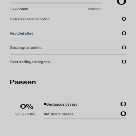
0
Gewonnen
Verloren
0
Geblokkeerde schoten
0
Recuperaties
0
Geslaagde tackles
0
Overtredingen begaan
Passen
0
Geslaagde passes
0%
0
Nauwkeurigheid
Mislukte passes