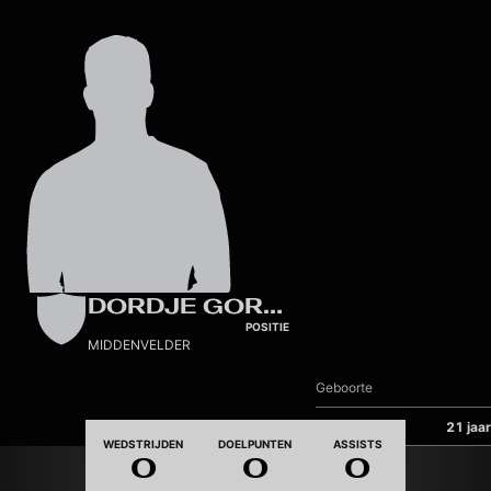
Skip to main content
DORDJE GORDIC
POSITIE
MIDDENVELDER
Geboorte
Leeftijd
21 jaar
WEDSTRIJDEN
DOELPUNTEN
ASSISTS
0
0
0