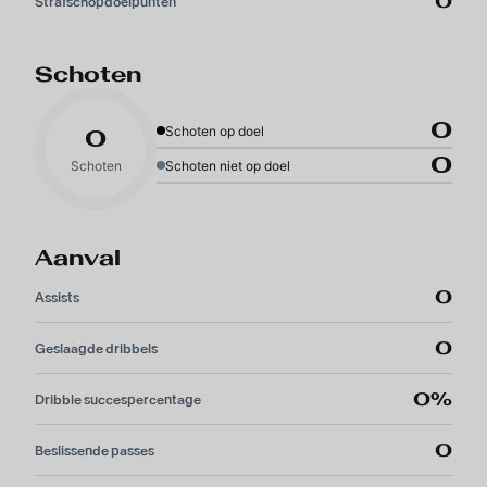
0
Strafschopdoelpunten
Schoten
0
Schoten op doel
0
0
Schoten
Schoten niet op doel
Aanval
0
Assists
0
Geslaagde dribbels
0%
Dribble succespercentage
0
Beslissende passes