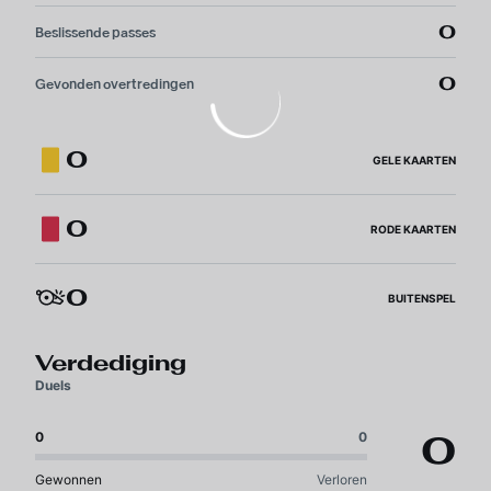
0
Beslissende passes
0
Gevonden overtredingen
0
GELE KAARTEN
0
RODE KAARTEN
0
BUITENSPEL
Verdediging
Duels
0
0
0
Gewonnen
Verloren