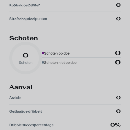
0
Kopbaldoelpunten
0
Strafschopdoelpunten
Schoten
0
Schoten op doel
0
0
Schoten
Schoten niet op doel
Aanval
0
Assists
0
Geslaagde dribbels
0%
Dribble succespercentage