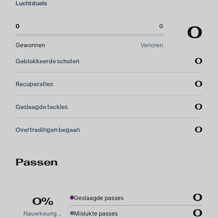
Luchtduels
0
0
0
Gewonnen
Verloren
0
Geblokkeerde schoten
0
Recuperaties
0
Geslaagde tackles
0
Overtredingen begaan
Passen
0
Geslaagde passes
0%
0
Nauwkeurigheid
Mislukte passes