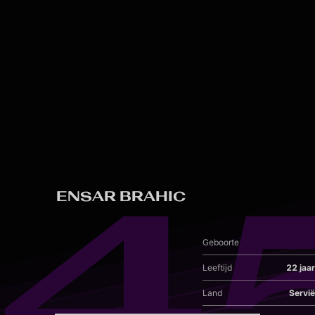
Skip to main content
4
ENSAR BRAHIC
Geboorte
Leeftijd
22 jaar
Land
Servië