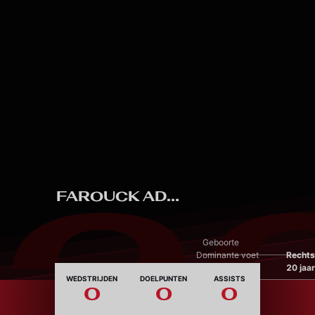
Skip to main content
2
FAROUCK ADEKAMI
Geboorte
Dominante voet
Rechts
Leeftijd
20 jaar
WEDSTRIJDEN
DOELPUNTEN
ASSISTS
0
0
0