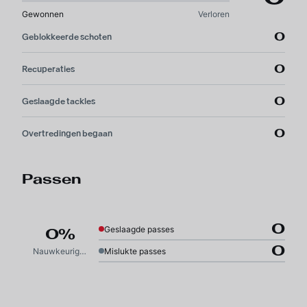
Gewonnen
Verloren
0
Geblokkeerde schoten
0
Recuperaties
0
Geslaagde tackles
0
Overtredingen begaan
Passen
0
Geslaagde passes
0%
0
Nauwkeurigheid
Mislukte passes