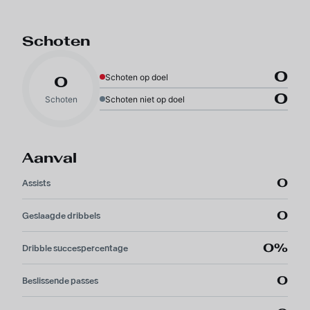
Schoten
0
Schoten op doel
0
0
Schoten
Schoten niet op doel
Aanval
0
Assists
0
Geslaagde dribbels
0%
Dribble succespercentage
0
Beslissende passes