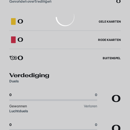
0
Gevonden overtredingen
0
GELE KAARTEN
0
RODE KAARTEN
0
BUITENSPEL
Verdediging
Duels
0
0
0
Gewonnen
Verloren
Luchtduels
0
0
0