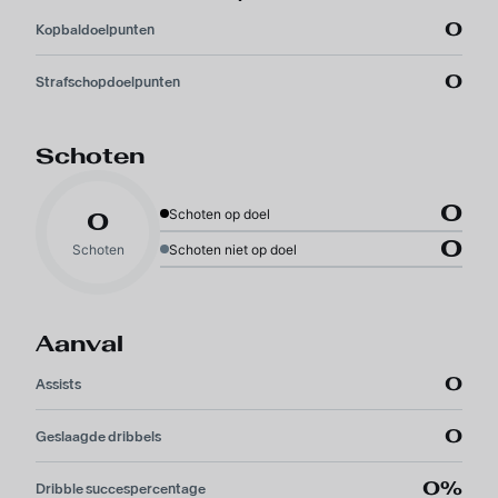
0
Kopbaldoelpunten
0
Strafschopdoelpunten
Schoten
0
Schoten op doel
0
0
Schoten
Schoten niet op doel
Aanval
0
Assists
0
Geslaagde dribbels
0%
Dribble succespercentage