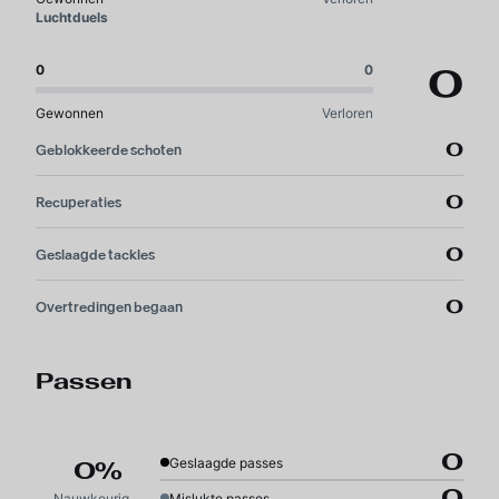
Luchtduels
0
0
0
Gewonnen
Verloren
0
Geblokkeerde schoten
0
Recuperaties
0
Geslaagde tackles
0
Overtredingen begaan
Passen
0
Geslaagde passes
0%
0
Nauwkeurigheid
Mislukte passes