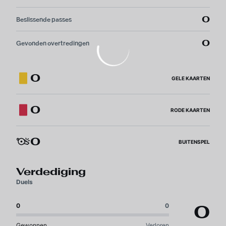
0
Beslissende passes
0
Gevonden overtredingen
0
GELE KAARTEN
0
RODE KAARTEN
0
BUITENSPEL
Verdediging
Duels
0
0
0
Gewonnen
Verloren