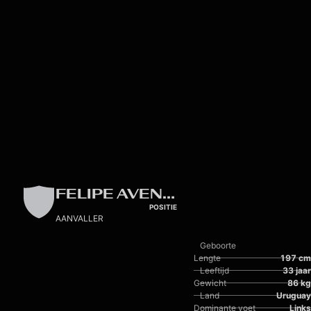
Skip to main content
FELIPE AVENATTI
POSITIE
AANVALLER
Geboorte
Lengte
197 cm
Leeftijd
33 jaar
Gewicht
86 kg
Land
Uruguay
Dominante voet
Links