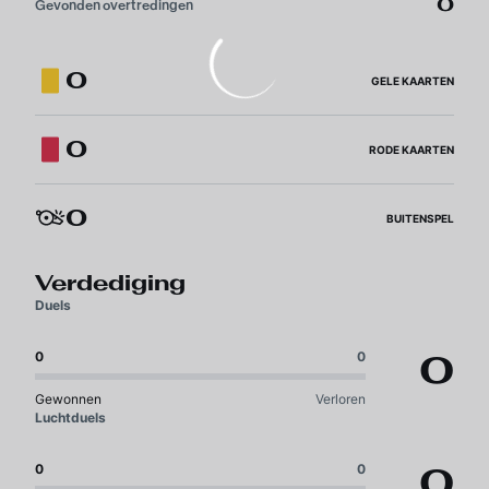
0
Gevonden overtredingen
0
GELE KAARTEN
0
RODE KAARTEN
0
BUITENSPEL
Verdediging
Duels
0
0
0
Gewonnen
Verloren
Luchtduels
0
0
0