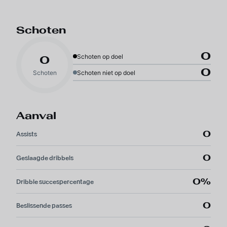
Schoten
0
Schoten op doel
0
0
Schoten
Schoten niet op doel
Aanval
0
Assists
0
Geslaagde dribbels
0%
Dribble succespercentage
0
Beslissende passes