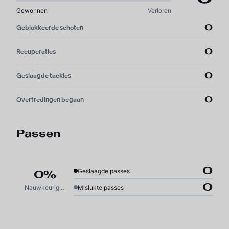
Gewonnen
Verloren
0
Geblokkeerde schoten
0
Recuperaties
0
Geslaagde tackles
0
Overtredingen begaan
Passen
0
Geslaagde passes
0%
0
Nauwkeurigheid
Mislukte passes