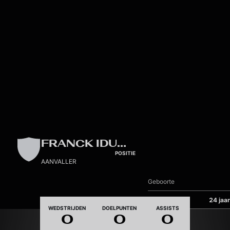
Skip to main content
FRANCK IDUMBO-MUZAMBO
POSITIE
AANVALLER
Geboorte
Leeftijd
24 jaar
WEDSTRIJDEN
DOELPUNTEN
ASSISTS
0
0
0