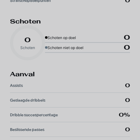
0
Strafschopdoelpunten
Schoten
0
Schoten op doel
0
0
Schoten
Schoten niet op doel
Aanval
0
Assists
0
Geslaagde dribbels
0%
Dribble succespercentage
0
Beslissende passes