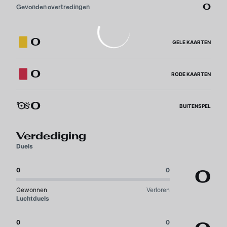
0
Gevonden overtredingen
0
GELE KAARTEN
0
RODE KAARTEN
0
BUITENSPEL
Verdediging
Duels
0
0
0
Gewonnen
Verloren
Luchtduels
0
0