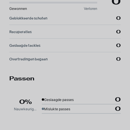
0
Gewonnen
Verloren
0
Geblokkeerde schoten
0
Recuperaties
0
Geslaagde tackles
0
Overtredingen begaan
Passen
0
Geslaagde passes
0%
0
Nauwkeurigheid
Mislukte passes