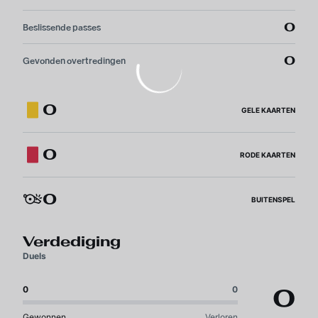
0
Beslissende passes
0
Gevonden overtredingen
0
GELE KAARTEN
0
RODE KAARTEN
0
BUITENSPEL
Verdediging
Duels
0
0
0
Gewonnen
Verloren