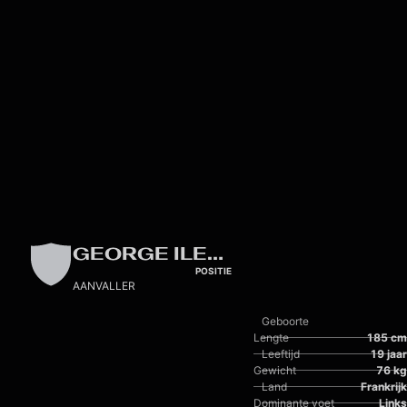
Skip to main content
GEORGE ILENIKHENA
POSITIE
AANVALLER
Geboorte
Lengte
185 cm
Leeftijd
19 jaar
Gewicht
76 kg
Land
Frankrijk
Dominante voet
Links