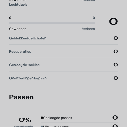
Luchtduels
0
0
0
Gewonnen
Verloren
0
Geblokkeerde schoten
0
Recuperaties
0
Geslaagde tackles
0
Overtredingen begaan
Passen
0
Geslaagde passes
0%
0
Nauwkeurigheid
Mislukte passes