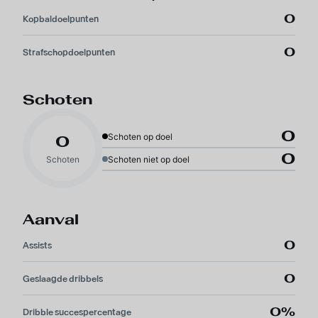
0
Kopbaldoelpunten
0
Strafschopdoelpunten
Schoten
0
Schoten op doel
0
0
Schoten
Schoten niet op doel
Aanval
0
Assists
0
Geslaagde dribbels
0%
Dribble succespercentage