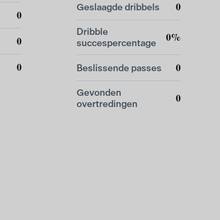
0
Geslaagde dribbels
0
Dribble
0%
0
succespercentage
0
0
Beslissende passes
Gevonden
0
overtredingen