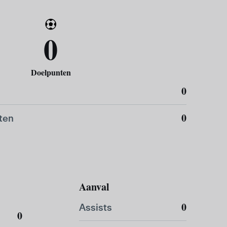
0
Doelpunten
0
0
ten
Aanval
0
Assists
0