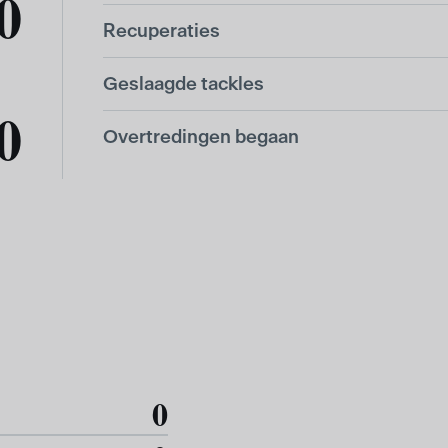
0
Recuperaties
Geslaagde tackles
0
Overtredingen begaan
0