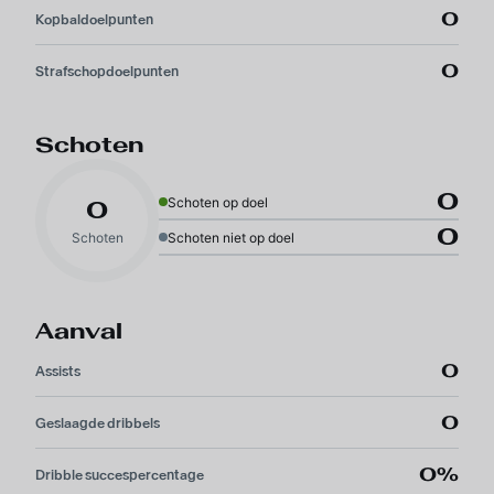
0
Kopbaldoelpunten
0
Strafschopdoelpunten
Schoten
0
Schoten op doel
0
0
Schoten
Schoten niet op doel
Aanval
0
Assists
0
Geslaagde dribbels
0%
Dribble succespercentage