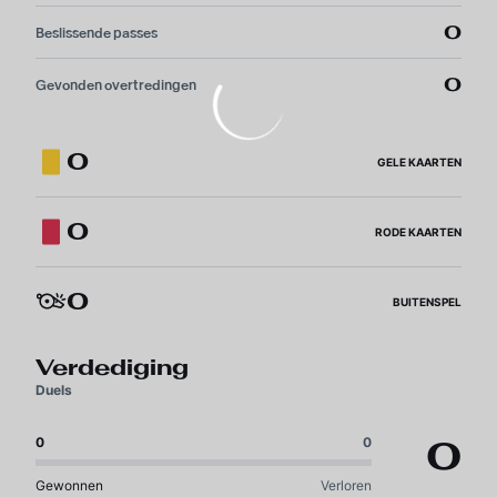
0
Beslissende passes
0
Gevonden overtredingen
0
GELE KAARTEN
0
RODE KAARTEN
0
BUITENSPEL
Verdediging
Duels
0
0
0
Gewonnen
Verloren