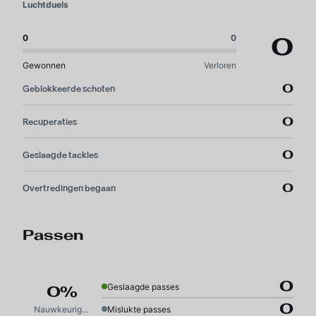
Luchtduels
0
0
0
Gewonnen
Verloren
0
Geblokkeerde schoten
0
Recuperaties
0
Geslaagde tackles
0
Overtredingen begaan
Passen
0
Geslaagde passes
0%
0
Nauwkeurigheid
Mislukte passes