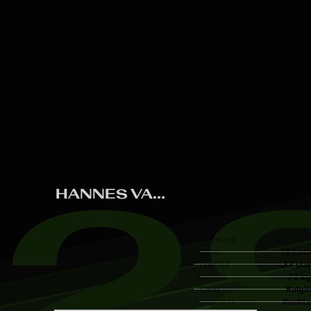
Skip to main content
2
HANNES VAN DER BRUGGEN
Geboorte
Lengte
181 cm
Leeftijd
33 jaar
Gewicht
72 kg
Land
België
Dominante voet
Rechts