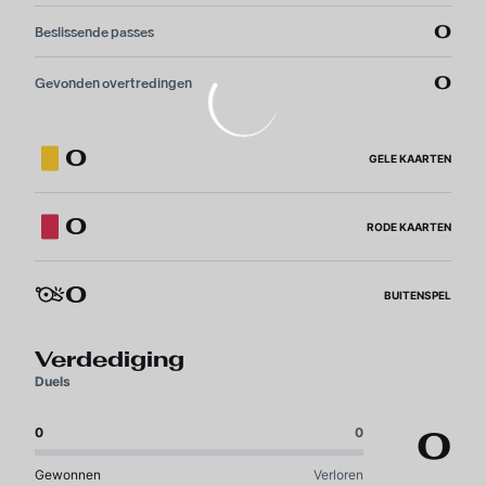
0
Beslissende passes
0
Gevonden overtredingen
0
GELE KAARTEN
0
RODE KAARTEN
0
BUITENSPEL
Verdediging
Duels
0
0
0
Gewonnen
Verloren