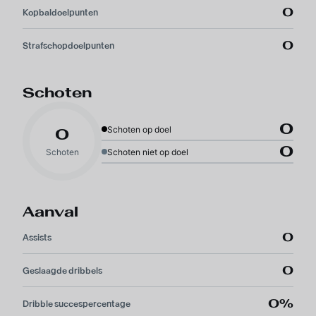
0
Kopbaldoelpunten
0
Strafschopdoelpunten
Schoten
0
Schoten op doel
0
0
Schoten
Schoten niet op doel
Aanval
0
Assists
0
Geslaagde dribbels
0%
Dribble succespercentage