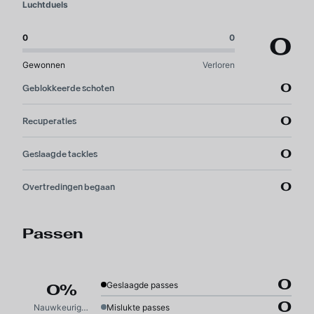
Luchtduels
0
0
0
Gewonnen
Verloren
0
Geblokkeerde schoten
0
Recuperaties
0
Geslaagde tackles
0
Overtredingen begaan
Passen
0
Geslaagde passes
0%
0
Nauwkeurigheid
Mislukte passes