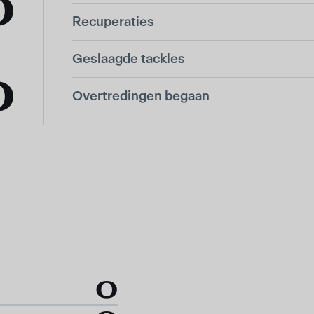
0
Recuperaties
Geslaagde tackles
0
Overtredingen begaan
0