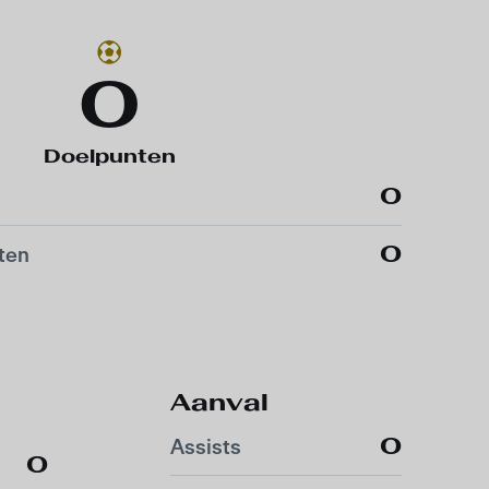
0
Doelpunten
0
0
ten
Aanval
0
Assists
0