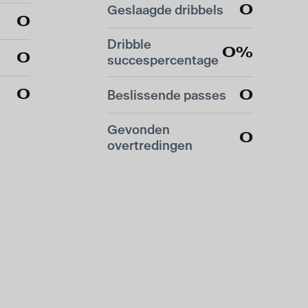
0
Geslaagde dribbels
0
Dribble
0%
0
succespercentage
0
0
Beslissende passes
Gevonden
0
overtredingen