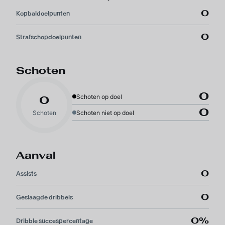
0
Kopbaldoelpunten
0
Strafschopdoelpunten
Schoten
0
Schoten op doel
0
0
Schoten
Schoten niet op doel
Aanval
0
Assists
0
Geslaagde dribbels
0%
Dribble succespercentage