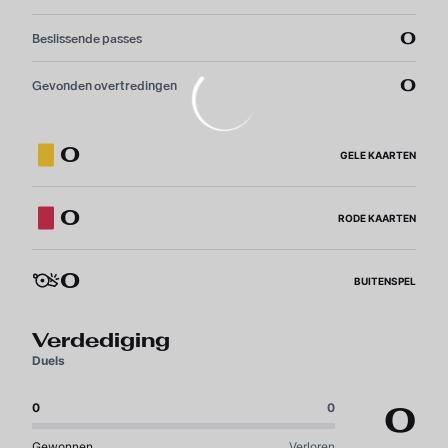
0
Beslissende passes
0
Gevonden overtredingen
0
GELE KAARTEN
0
RODE KAARTEN
0
BUITENSPEL
Verdediging
Duels
0
0
0
Gewonnen
Verloren