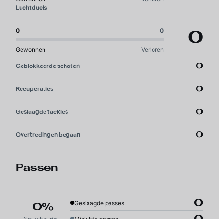
Luchtduels
0
0
0
Gewonnen
Verloren
0
Geblokkeerde schoten
0
Recuperaties
0
Geslaagde tackles
0
Overtredingen begaan
Passen
0
Geslaagde passes
0%
0
Nauwkeurigheid
Mislukte passes