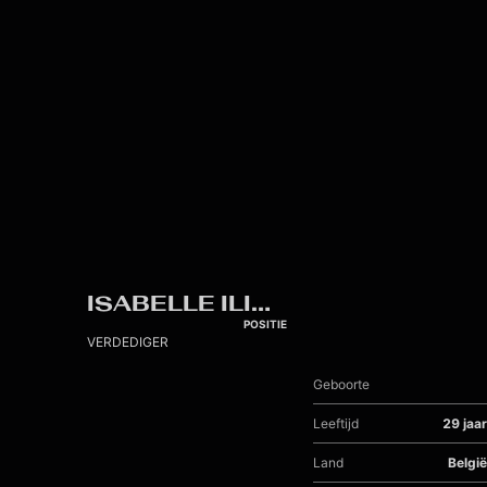
Skip to main content
ISABELLE ILIANO
POSITIE
VERDEDIGER
Geboorte
Leeftijd
29 jaar
Land
België