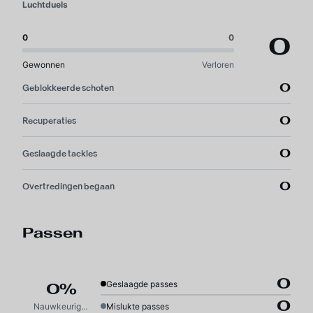
Luchtduels
0
0
0
Gewonnen
Verloren
0
Geblokkeerde schoten
0
Recuperaties
0
Geslaagde tackles
0
Overtredingen begaan
Passen
0
Geslaagde passes
0%
0
Nauwkeurigheid
Mislukte passes