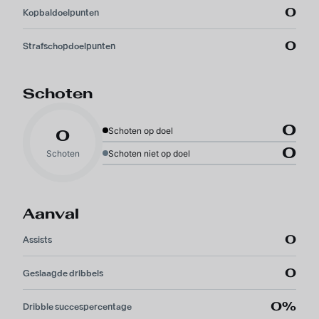
0
Kopbaldoelpunten
0
Strafschopdoelpunten
Schoten
0
Schoten op doel
0
0
Schoten
Schoten niet op doel
Aanval
0
Assists
0
Geslaagde dribbels
0%
Dribble succespercentage