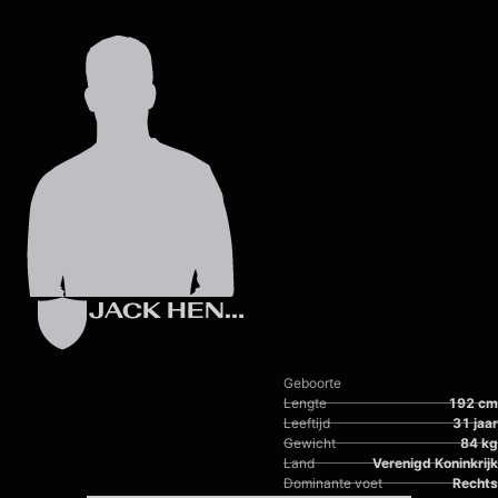
Skip to main content
JACK HENDRY
Geboorte
Lengte
192 cm
Leeftijd
31 jaar
Gewicht
84 kg
Land
Verenigd Koninkrijk
Dominante voet
Rechts