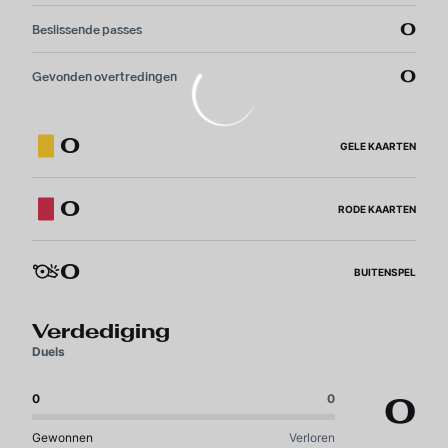
0
Beslissende passes
0
Gevonden overtredingen
0
GELE KAARTEN
0
RODE KAARTEN
0
BUITENSPEL
Verdediging
Duels
0
0
0
Gewonnen
Verloren