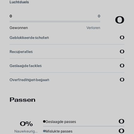
Luchtduels
0
0
0
Gewonnen
Verloren
0
Geblokkeerde schoten
0
Recuperaties
0
Geslaagde tackles
0
Overtredingen begaan
Passen
0
Geslaagde passes
0%
0
Nauwkeurigheid
Mislukte passes