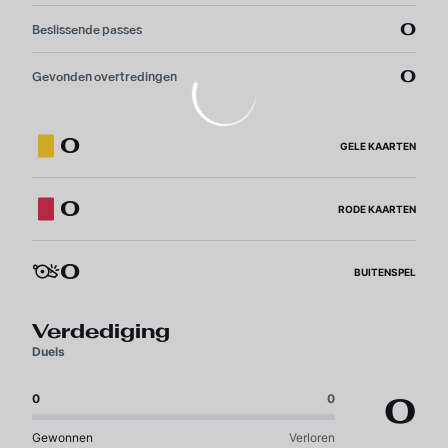
0
Beslissende passes
0
Gevonden overtredingen
0
GELE KAARTEN
0
RODE KAARTEN
0
BUITENSPEL
Verdediging
Duels
0
0
0
Gewonnen
Verloren