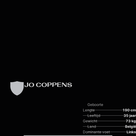
Skip to main content
JO COPPENS
Geboorte
Lengte
190 cm
Leeftijd
35 jaar
Gewicht
73 kg
Land
België
Dominante voet
Links