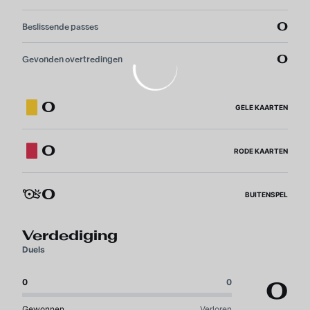
0
Beslissende passes
0
Gevonden overtredingen
0
GELE KAARTEN
0
RODE KAARTEN
0
BUITENSPEL
Verdediging
Duels
0
0
0
Gewonnen
Verloren