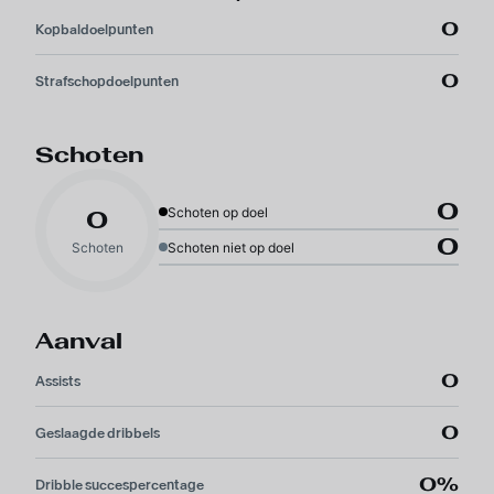
0
Kopbaldoelpunten
0
Strafschopdoelpunten
Schoten
0
Schoten op doel
0
0
Schoten
Schoten niet op doel
Aanval
0
Assists
0
Geslaagde dribbels
0%
Dribble succespercentage