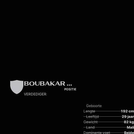
Skip to main content
BOUBAKAR KOUYATÉ
POSITIE
VERDEDIGER
Geboorte
Lengte
192 cm
Leeftijd
29 jaar
Gewicht
82 kg
Land
Mali
Dominante voet
Beide