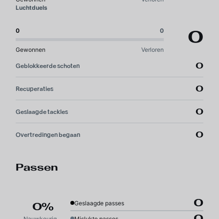
Luchtduels
0
0
0
Gewonnen
Verloren
0
Geblokkeerde schoten
0
Recuperaties
0
Geslaagde tackles
0
Overtredingen begaan
Passen
0
Geslaagde passes
0%
0
Nauwkeurigheid
Mislukte passes