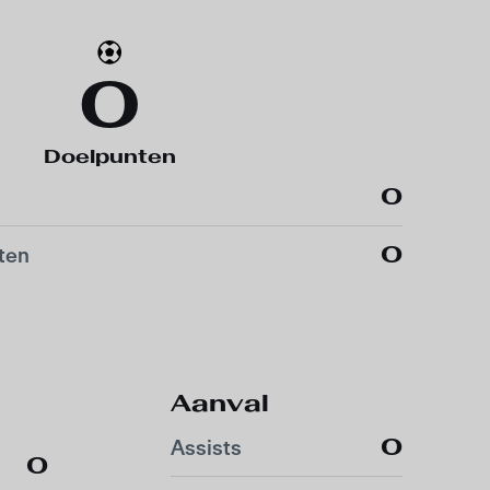
0
Doelpunten
0
0
ten
Aanval
0
Assists
0