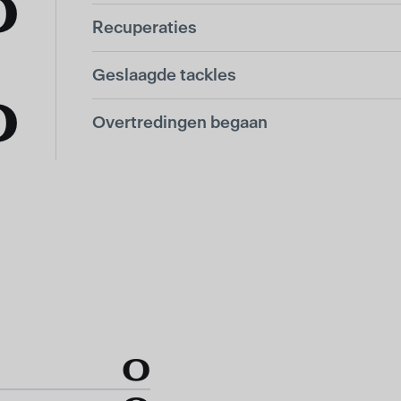
0
Recuperaties
Geslaagde tackles
0
Overtredingen begaan
0