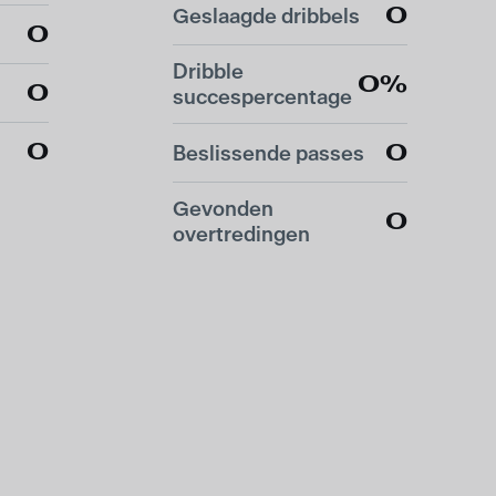
0
Geslaagde dribbels
0
Dribble
0%
0
succespercentage
0
0
Beslissende passes
Gevonden
0
overtredingen