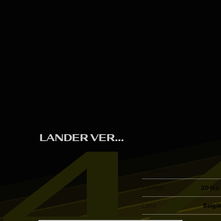
Skip to main content
4
LANDER VERBIST
Geboorte
Leeftijd
20 jaar
Land
België