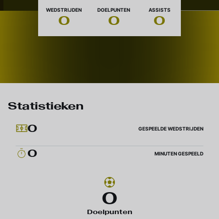
Nationaliteit
WEDSTRIJDEN
DOELPUNTEN
ASSISTS
0
0
0
Statistieken
0
GESPEELDE WEDSTRIJDEN
0
MINUTEN GESPEELD
0
Doelpunten