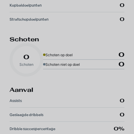
0
Kopbaldoelpunten
0
Strafschopdoelpunten
Schoten
0
Schoten op doel
0
0
Schoten
Schoten niet op doel
Aanval
0
Assists
0
Geslaagde dribbels
0%
Dribble succespercentage