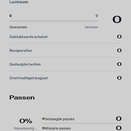
Luchtduels
0
0
0
Gewonnen
Verloren
0
Geblokkeerde schoten
0
Recuperaties
0
Geslaagde tackles
0
Overtredingen begaan
Passen
0
Geslaagde passes
0%
0
Nauwkeurigheid
Mislukte passes