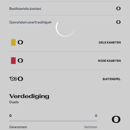
0
Beslissende passes
0
Gevonden overtredingen
0
GELE KAARTEN
0
RODE KAARTEN
0
BUITENSPEL
Verdediging
Duels
0
0
0
Gewonnen
Verloren