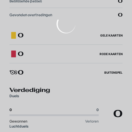
0
Beslissende passes
0
Gevonden overtredingen
0
GELE KAARTEN
0
RODE KAARTEN
0
BUITENSPEL
Verdediging
Duels
0
0
0
Gewonnen
Verloren
Luchtduels