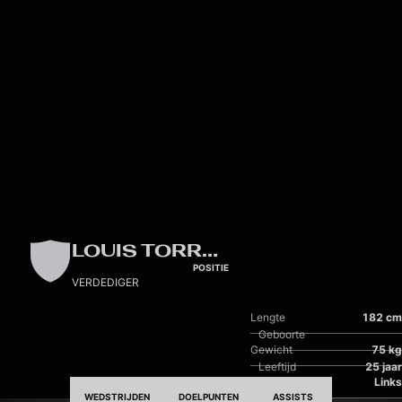
Skip to main content
LOUIS TORRES
POSITIE
VERDEDIGER
Lengte
182 cm
Geboorte
Gewicht
75 kg
Leeftijd
25 jaar
Dominante voet
Links
WEDSTRIJDEN
DOELPUNTEN
ASSISTS