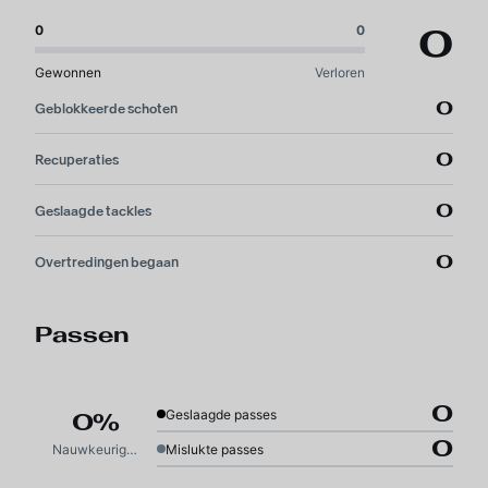
0
0
0
Gewonnen
Verloren
0
Geblokkeerde schoten
0
Recuperaties
0
Geslaagde tackles
0
Overtredingen begaan
Passen
0
Geslaagde passes
0%
0
Nauwkeurigheid
Mislukte passes