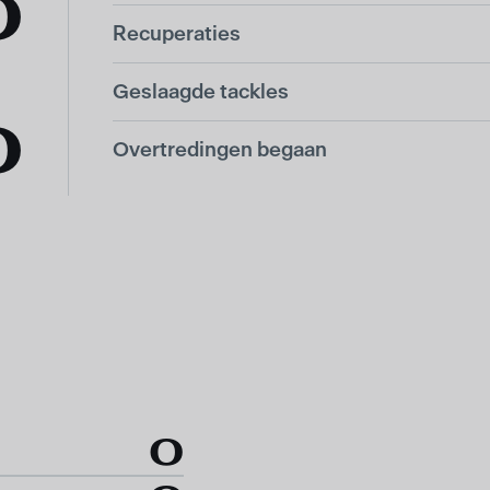
0
Recuperaties
Geslaagde tackles
0
Overtredingen begaan
0