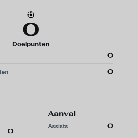
0
Doelpunten
0
0
ten
Aanval
0
Assists
0