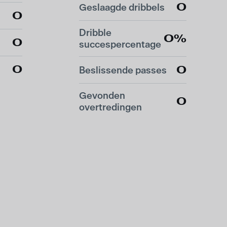
0
Geslaagde dribbels
0
Dribble
0%
0
succespercentage
0
0
Beslissende passes
Gevonden
0
overtredingen