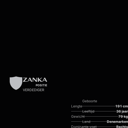
Skip to main content
ZANKA
POSITIE
VERDEDIGER
Geboorte
Lengte
191 cm
Leeftijd
36 jaar
Gewicht
79 kg
Land
Denemarken
Dominante voet
Rechts