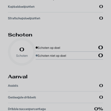
0
Kopbaldoelpunten
0
Strafschopdoelpunten
Schoten
0
Schoten op doel
0
0
Schoten
Schoten niet op doel
Aanval
0
Assists
0
Geslaagde dribbels
0%
Dribble succespercentage