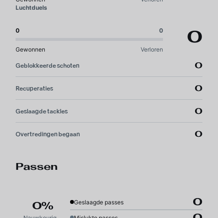
Luchtduels
0
0
0
Gewonnen
Verloren
0
Geblokkeerde schoten
0
Recuperaties
0
Geslaagde tackles
0
Overtredingen begaan
Passen
0
Geslaagde passes
0%
0
Nauwkeurigheid
Mislukte passes