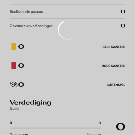
0
Beslissende passes
0
Gevonden overtredingen
0
GELE KAARTEN
0
RODE KAARTEN
0
BUITENSPEL
Verdediging
Duels
0
0
0
Gewonnen
Verloren