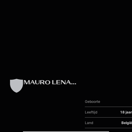
Skip to main content
MAURO LENAERTS
Geboorte
Leeftijd
18 jaar
Land
België