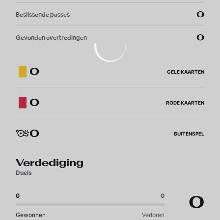
0
Beslissende passes
0
Gevonden overtredingen
0
GELE KAARTEN
0
RODE KAARTEN
0
BUITENSPEL
Verdediging
Duels
0
0
0
Gewonnen
Verloren