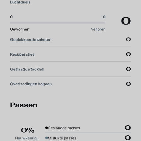
Luchtduels
0
0
0
Gewonnen
Verloren
0
Geblokkeerde schoten
0
Recuperaties
0
Geslaagde tackles
0
Overtredingen begaan
Passen
0
Geslaagde passes
0%
0
Nauwkeurigheid
Mislukte passes