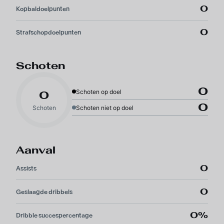
0
Kopbaldoelpunten
0
Strafschopdoelpunten
Schoten
0
Schoten op doel
0
0
Schoten
Schoten niet op doel
Aanval
0
Assists
0
Geslaagde dribbels
0%
Dribble succespercentage