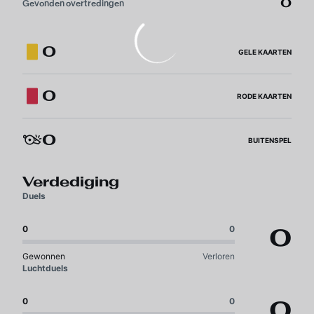
0
Gevonden overtredingen
0
GELE KAARTEN
0
RODE KAARTEN
0
BUITENSPEL
Verdediging
Duels
0
0
0
Gewonnen
Verloren
Luchtduels
0
0
0