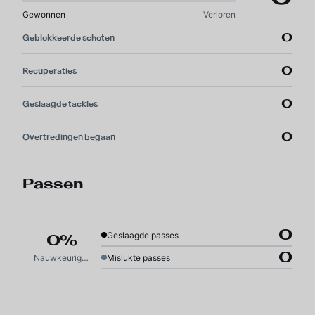
Gewonnen
Verloren
0
Geblokkeerde schoten
0
Recuperaties
0
Geslaagde tackles
0
Overtredingen begaan
Passen
0
Geslaagde passes
0%
0
Nauwkeurigheid
Mislukte passes