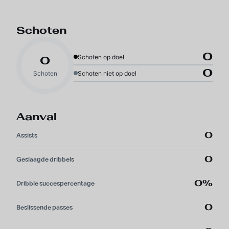
Schoten
0
Schoten op doel
0
0
Schoten
Schoten niet op doel
Aanval
0
Assists
0
Geslaagde dribbels
0%
Dribble succespercentage
0
Beslissende passes