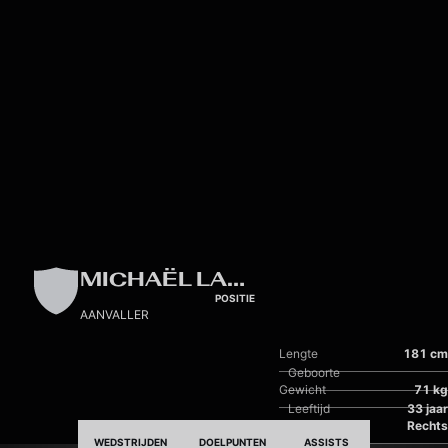
Skip to main content
MICHAËL LALLEMAND
POSITIE
AANVALLER
Lengte
181 cm
Geboorte
Gewicht
71 kg
Leeftijd
33 jaar
Dominante voet
Rechts
WEDSTRIJDEN
DOELPUNTEN
ASSISTS