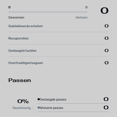
0
0
0
Gewonnen
Verloren
0
Geblokkeerde schoten
0
Recuperaties
0
Geslaagde tackles
0
Overtredingen begaan
Passen
0
Geslaagde passes
0%
0
Nauwkeurigheid
Mislukte passes