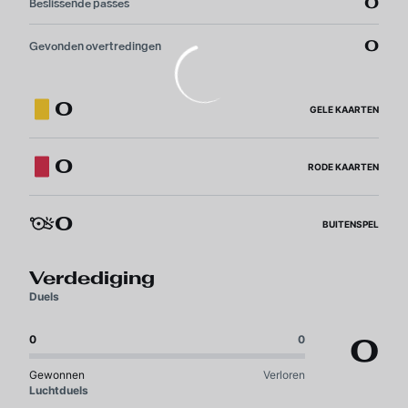
0
Beslissende passes
0
Gevonden overtredingen
0
GELE KAARTEN
0
RODE KAARTEN
0
BUITENSPEL
Verdediging
Duels
0
0
0
Gewonnen
Verloren
Luchtduels