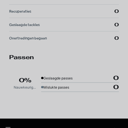
0
Recuperaties
0
Geslaagde tackles
0
Overtredingen begaan
Passen
0
Geslaagde passes
0%
0
Nauwkeurigheid
Mislukte passes