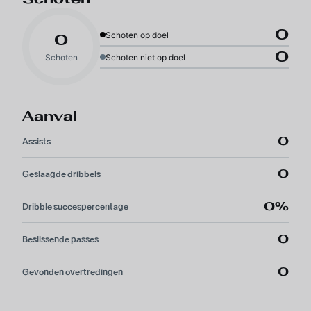
0
Schoten op doel
0
0
Schoten
Schoten niet op doel
Aanval
0
Assists
0
Geslaagde dribbels
0%
Dribble succespercentage
0
Beslissende passes
0
Gevonden overtredingen