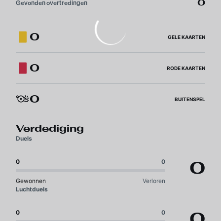
0
Gevonden overtredingen
0
GELE KAARTEN
0
RODE KAARTEN
0
BUITENSPEL
Verdediging
Duels
0
0
0
Gewonnen
Verloren
Luchtduels
0
0
0