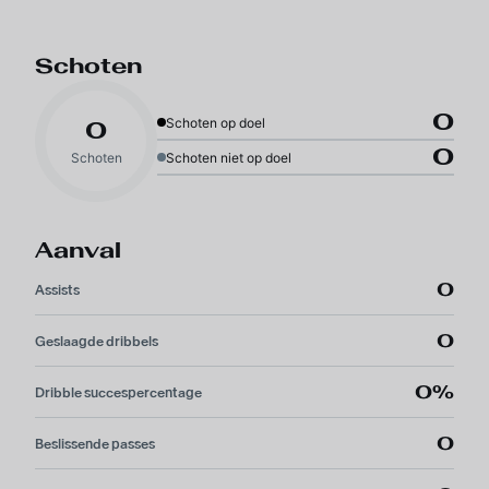
Schoten
0
Schoten op doel
0
0
Schoten
Schoten niet op doel
Aanval
0
Assists
0
Geslaagde dribbels
0%
Dribble succespercentage
0
Beslissende passes