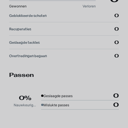
Gewonnen
Verloren
0
Geblokkeerde schoten
0
Recuperaties
0
Geslaagde tackles
0
Overtredingen begaan
Passen
0
Geslaagde passes
0%
0
Nauwkeurigheid
Mislukte passes