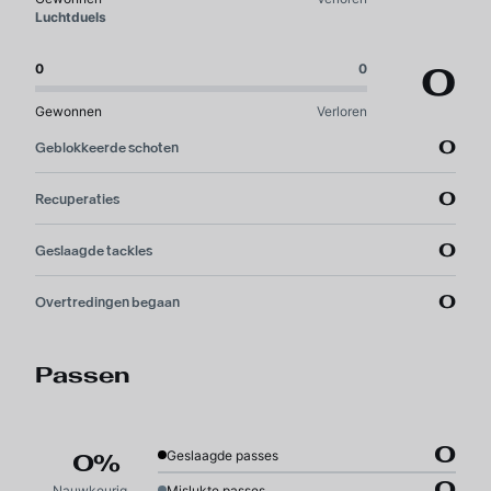
Luchtduels
0
0
0
Gewonnen
Verloren
0
Geblokkeerde schoten
0
Recuperaties
0
Geslaagde tackles
0
Overtredingen begaan
Passen
0
Geslaagde passes
0%
0
Nauwkeurigheid
Mislukte passes