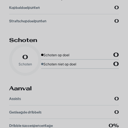
0
Kopbaldoelpunten
0
Strafschopdoelpunten
Schoten
0
Schoten op doel
0
0
Schoten
Schoten niet op doel
Aanval
0
Assists
0
Geslaagde dribbels
0%
Dribble succespercentage