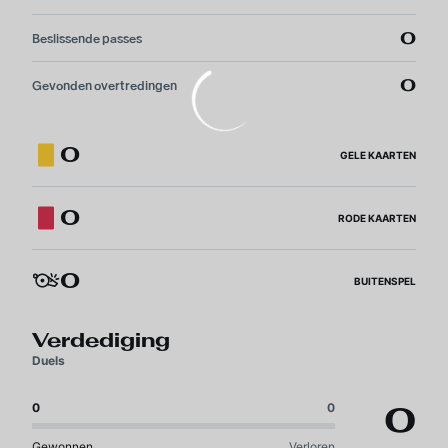
0
Beslissende passes
0
Gevonden overtredingen
0
GELE KAARTEN
0
RODE KAARTEN
0
BUITENSPEL
Verdediging
Duels
0
0
0
Gewonnen
Verloren