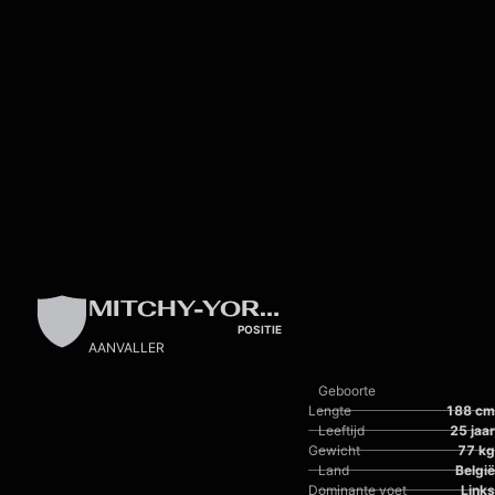
Skip to main content
MITCHY-YORHAM NTELO
POSITIE
AANVALLER
Geboorte
Lengte
188 cm
Leeftijd
25 jaar
Gewicht
77 kg
Land
België
Dominante voet
Links