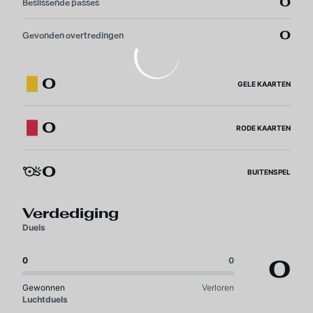
0
Beslissende passes
0
Gevonden overtredingen
0
GELE KAARTEN
0
RODE KAARTEN
0
BUITENSPEL
Verdediging
Duels
0
0
0
Gewonnen
Verloren
Luchtduels