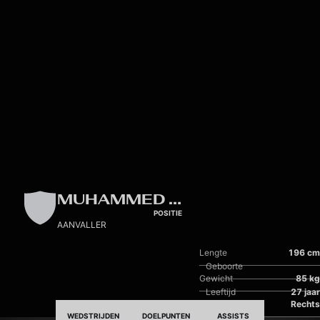
Skip to main content
MUHAMMED BADAMOSI
POSITIE
AANVALLER
Lengte
196 cm
Geboorte
Gewicht
85 kg
Leeftijd
27 jaar
Dominante voet
Rechts
WEDSTRIJDEN
DOELPUNTEN
ASSISTS