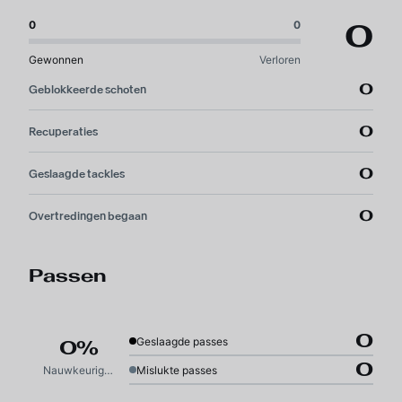
0
0
0
Gewonnen
Verloren
0
Geblokkeerde schoten
0
Recuperaties
0
Geslaagde tackles
0
Overtredingen begaan
Passen
0
Geslaagde passes
0%
0
Nauwkeurigheid
Mislukte passes