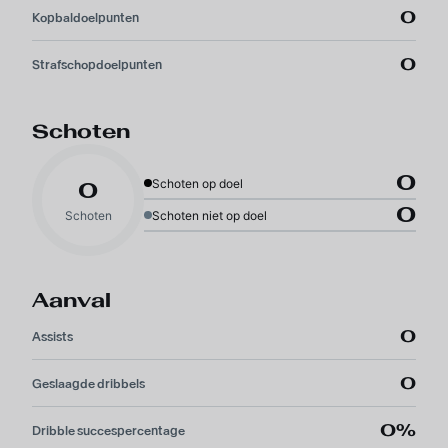
0
Kopbaldoelpunten
0
Strafschopdoelpunten
Schoten
0
Schoten op doel
0
0
Schoten
Schoten niet op doel
Aanval
0
Assists
0
Geslaagde dribbels
0%
Dribble succespercentage