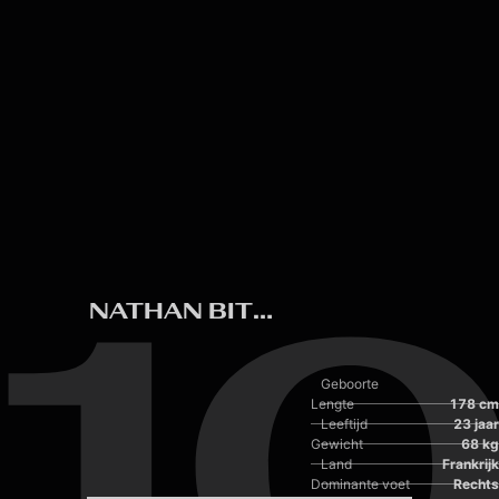
Skip to main content
1
NATHAN BITUMAZALA
Geboorte
Lengte
178 cm
Leeftijd
23 jaar
Gewicht
68 kg
Land
Frankrijk
Dominante voet
Rechts