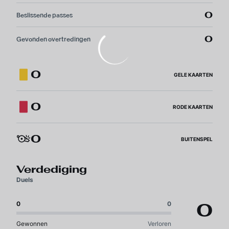
0
Beslissende passes
0
Gevonden overtredingen
0
GELE KAARTEN
0
RODE KAARTEN
0
BUITENSPEL
Verdediging
Duels
0
0
0
Gewonnen
Verloren