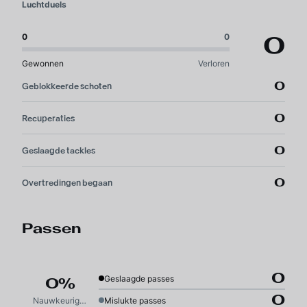
Luchtduels
0
0
0
Gewonnen
Verloren
0
Geblokkeerde schoten
0
Recuperaties
0
Geslaagde tackles
0
Overtredingen begaan
Passen
0
Geslaagde passes
0%
0
Nauwkeurigheid
Mislukte passes