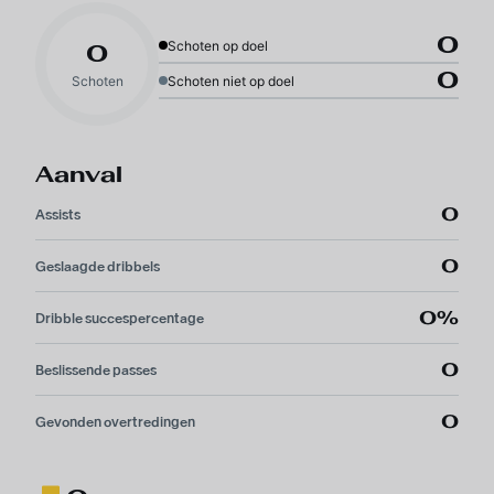
0
Schoten op doel
0
0
Schoten
Schoten niet op doel
Aanval
0
Assists
0
Geslaagde dribbels
0%
Dribble succespercentage
0
Beslissende passes
0
Gevonden overtredingen