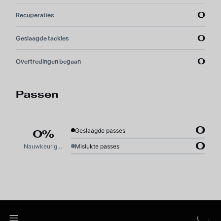
0
Recuperaties
0
Geslaagde tackles
0
Overtredingen begaan
Passen
0
Geslaagde passes
0%
0
Nauwkeurigheid
Mislukte passes