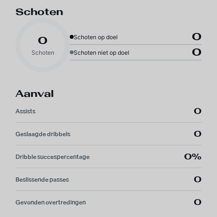
Schoten
0
Schoten op doel
0
0
Schoten
Schoten niet op doel
Aanval
0
Assists
0
Geslaagde dribbels
0%
Dribble succespercentage
0
Beslissende passes
0
Gevonden overtredingen