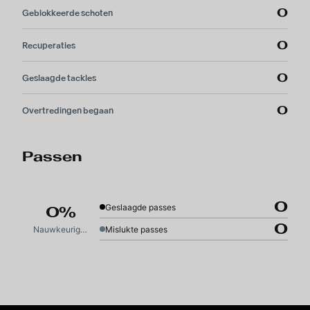
0
Geblokkeerde schoten
0
Recuperaties
0
Geslaagde tackles
0
Overtredingen begaan
Passen
0
Geslaagde passes
0%
0
Nauwkeurigheid
Mislukte passes