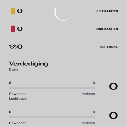
0
GELE KAARTEN
0
RODE KAARTEN
0
BUITENSPEL
Verdediging
Duels
0
0
0
Gewonnen
Verloren
Luchtduels
0
0
0
Gewonnen
Verloren