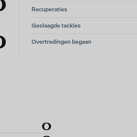
0
Recuperaties
Geslaagde tackles
0
Overtredingen begaan
0