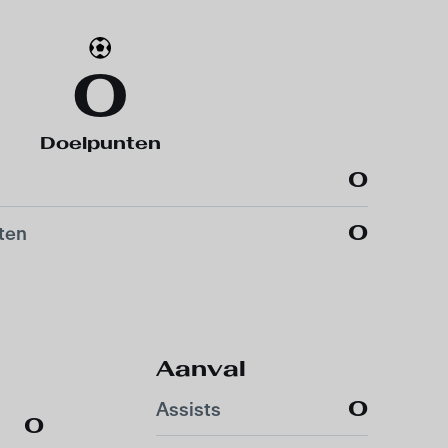
0
Doelpunten
0
0
ten
Aanval
0
Assists
0