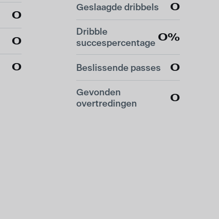
0
Geslaagde dribbels
0
Dribble
0%
0
succespercentage
0
0
Beslissende passes
Gevonden
0
overtredingen