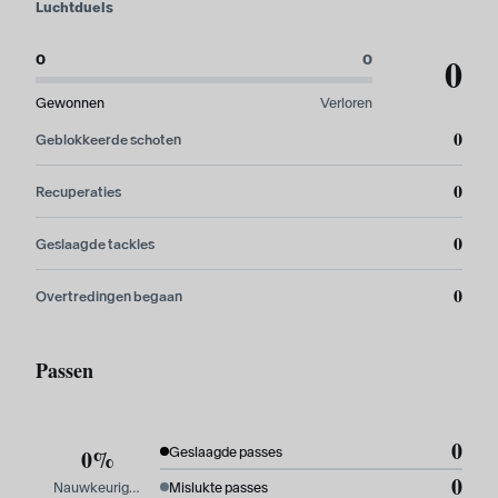
Luchtduels
0
0
0
Gewonnen
Verloren
0
Geblokkeerde schoten
0
Recuperaties
0
Geslaagde tackles
0
Overtredingen begaan
Passen
0
0%
Geslaagde passes
0
Nauwkeurigheid
Mislukte passes