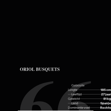
Skip to main content
66
ORIOL BUSQUETS
Geboorte
Lengte
185 cm
Leeftijd
27 jaar
Gewicht
81 kg
Land
Spanje
Dominante voet
Rechts