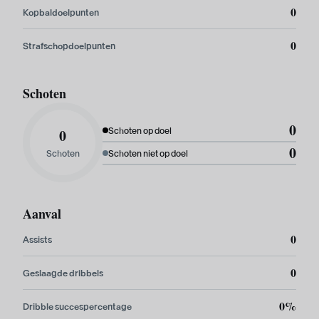
0
Kopbaldoelpunten
0
Strafschopdoelpunten
Schoten
0
0
Schoten op doel
0
Schoten
Schoten niet op doel
Aanval
0
Assists
0
Geslaagde dribbels
0%
Dribble succespercentage