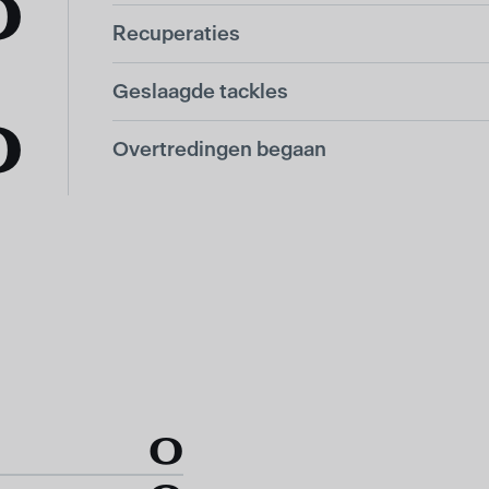
0
Recuperaties
Geslaagde tackles
0
Overtredingen begaan
0