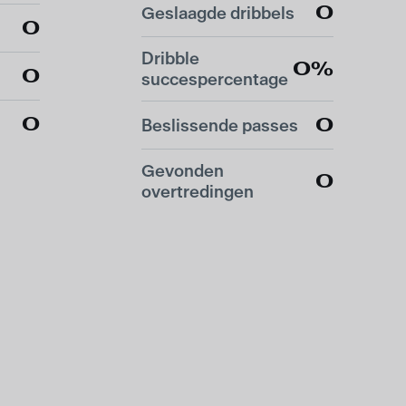
0
Geslaagde dribbels
0
Dribble
0%
0
succespercentage
0
0
Beslissende passes
Gevonden
0
overtredingen