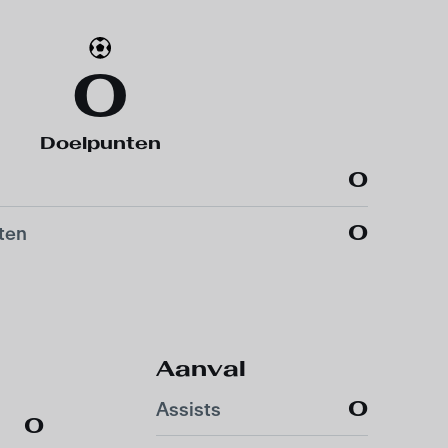
0
Doelpunten
0
0
ten
Aanval
0
Assists
0