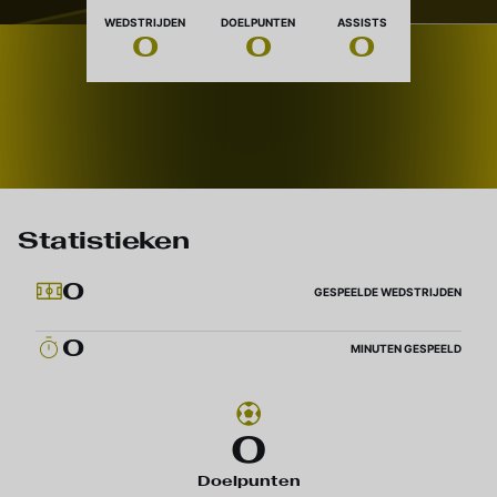
Nationaliteit
WEDSTRIJDEN
DOELPUNTEN
ASSISTS
0
0
0
Statistieken
0
GESPEELDE WEDSTRIJDEN
0
MINUTEN GESPEELD
0
Doelpunten