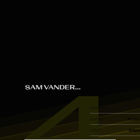
Skip to main content
4
SAM VANDERHALLEN
Geboorte
Leeftijd
22 jaar
Land
België