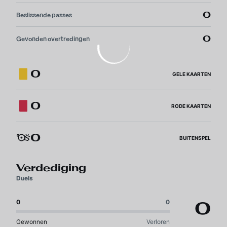
0
Beslissende passes
0
Gevonden overtredingen
0
GELE KAARTEN
0
RODE KAARTEN
0
BUITENSPEL
Verdediging
Duels
0
0
0
Gewonnen
Verloren