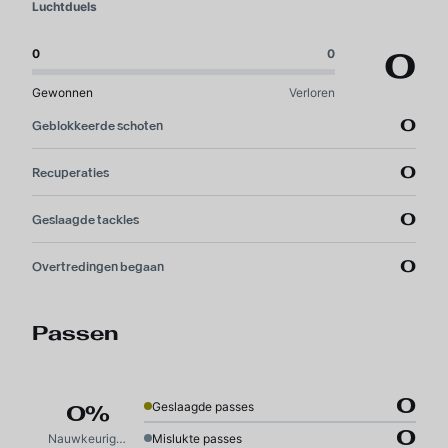
Luchtduels
0
0
0
Gewonnen
Verloren
0
Geblokkeerde schoten
0
Recuperaties
0
Geslaagde tackles
0
Overtredingen begaan
Passen
0
Geslaagde passes
0%
0
Nauwkeurigheid
Mislukte passes