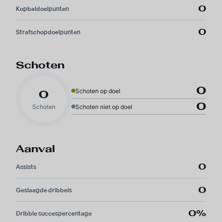
0
Kopbaldoelpunten
0
Strafschopdoelpunten
Schoten
0
Schoten op doel
0
0
Schoten
Schoten niet op doel
Aanval
0
Assists
0
Geslaagde dribbels
0%
Dribble succespercentage