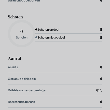
0
Strafschopdoelpunten
Schoten
0
0
Schoten op doel
0
Schoten
Schoten niet op doel
Aanval
0
Assists
0
Geslaagde dribbels
0%
Dribble succespercentage
0
Beslissende passes