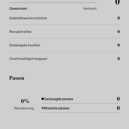
0
Gewonnen
Verloren
0
Geblokkeerde schoten
0
Recuperaties
0
Geslaagde tackles
0
Overtredingen begaan
Passen
0
0%
Geslaagde passes
0
Nauwkeurigheid
Mislukte passes