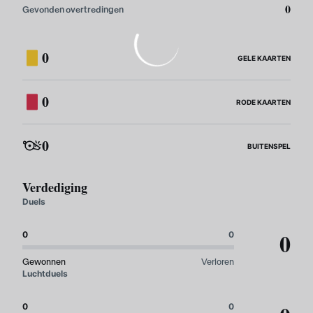
0
Gevonden overtredingen
0
GELE KAARTEN
0
RODE KAARTEN
0
BUITENSPEL
Verdediging
Duels
0
0
0
Gewonnen
Verloren
Luchtduels
0
0