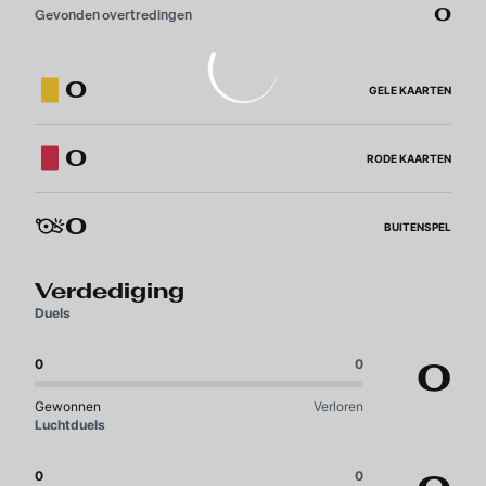
0
Gevonden overtredingen
0
GELE KAARTEN
0
RODE KAARTEN
0
BUITENSPEL
Verdediging
Duels
0
0
0
Gewonnen
Verloren
Luchtduels
0
0