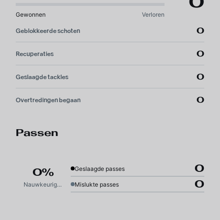
0
Gewonnen
Verloren
0
Geblokkeerde schoten
0
Recuperaties
0
Geslaagde tackles
0
Overtredingen begaan
Passen
0
Geslaagde passes
0%
0
Nauwkeurigheid
Mislukte passes