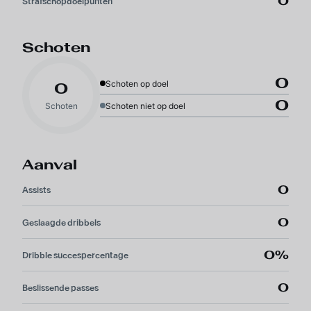
0
Strafschopdoelpunten
Schoten
0
Schoten op doel
0
0
Schoten
Schoten niet op doel
Aanval
0
Assists
0
Geslaagde dribbels
0%
Dribble succespercentage
0
Beslissende passes