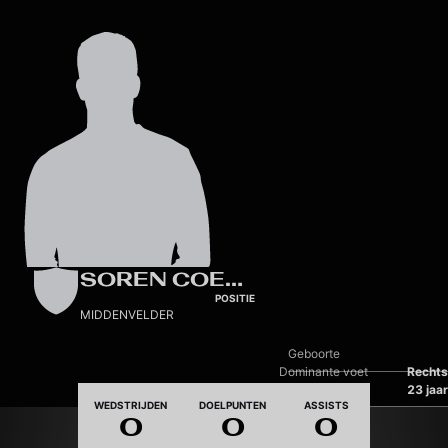
Skip to main content
SOREN COENS
POSITIE
MIDDENVELDER
Geboorte
Dominante voet
Rechts
Leeftijd
23 jaar
WEDSTRIJDEN
DOELPUNTEN
ASSISTS
0
0
0