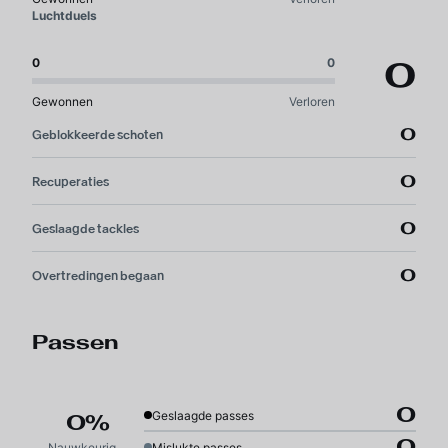
Luchtduels
0
0
0
Gewonnen
Verloren
0
Geblokkeerde schoten
0
Recuperaties
0
Geslaagde tackles
0
Overtredingen begaan
Passen
0
Geslaagde passes
0%
0
Nauwkeurigheid
Mislukte passes