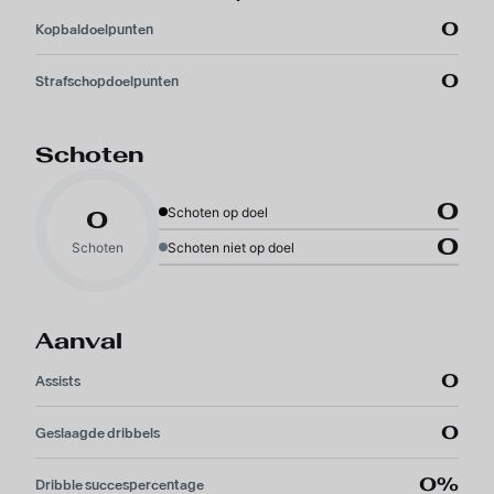
0
Kopbaldoelpunten
0
Strafschopdoelpunten
Schoten
0
Schoten op doel
0
0
Schoten
Schoten niet op doel
Aanval
0
Assists
0
Geslaagde dribbels
0%
Dribble succespercentage