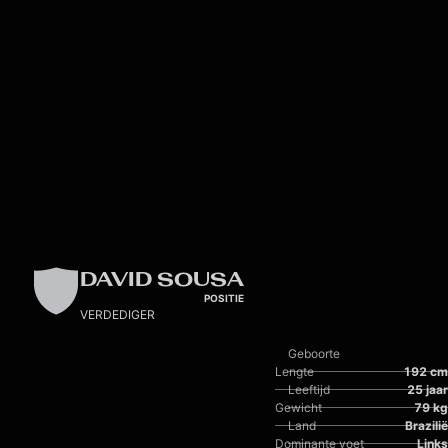
Skip to main content
DAVID SOUSA
POSITIE
VERDEDIGER
Geboorte
Lengte
192 cm
Leeftijd
25 jaar
Gewicht
79 kg
Land
Brazilië
Dominante voet
Links