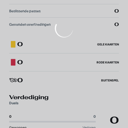
0
Beslissende passes
0
Gevonden overtredingen
0
GELE KAARTEN
0
RODE KAARTEN
0
BUITENSPEL
Verdediging
Duels
0
0
0
Gewonnen
Verloren