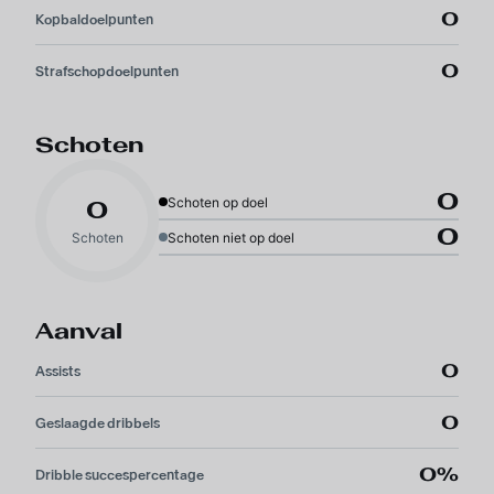
0
Kopbaldoelpunten
0
Strafschopdoelpunten
Schoten
0
Schoten op doel
0
0
Schoten
Schoten niet op doel
Aanval
0
Assists
0
Geslaagde dribbels
0%
Dribble succespercentage