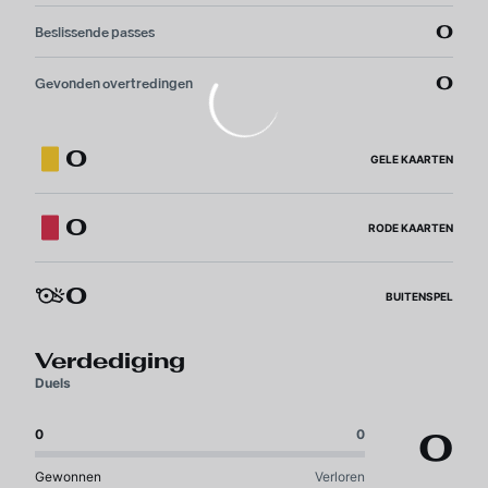
0
Beslissende passes
0
Gevonden overtredingen
0
GELE KAARTEN
0
RODE KAARTEN
0
BUITENSPEL
Verdediging
Duels
0
0
0
Gewonnen
Verloren