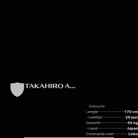
Skip to main content
TAKAHIRO AKIMOTO
Geboorte
Lengte
170 cm
Leeftijd
28 jaar
Gewicht
65 kg
Land
Japan
Dominante voet
Links