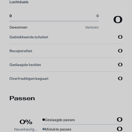
Luchtduels
0
0
0
Gewonnen
Verloren
0
Geblokkeerde schoten
0
Recuperaties
0
Geslaagde tackles
0
Overtredingen begaan
Passen
0
Geslaagde passes
0%
0
Nauwkeurigheid
Mislukte passes