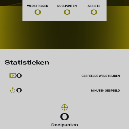
Nationaliteit
WEDSTRIJDEN
DOELPUNTEN
ASSISTS
0
0
0
Statistieken
0
GESPEELDE WEDSTRIJDEN
0
MINUTEN GESPEELD
0
Doelpunten