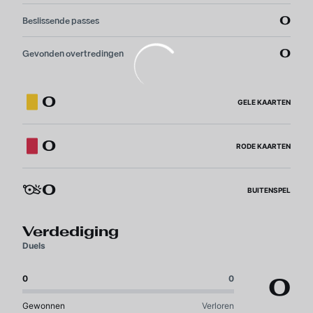
0
Beslissende passes
0
Gevonden overtredingen
0
GELE KAARTEN
0
RODE KAARTEN
0
BUITENSPEL
Verdediging
Duels
0
0
0
Gewonnen
Verloren