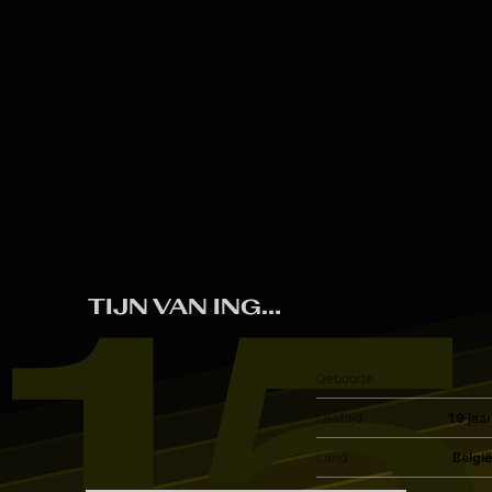
Skip to main content
15
TIJN VAN INGELGOM
Geboorte
Leeftijd
19 jaar
Land
België