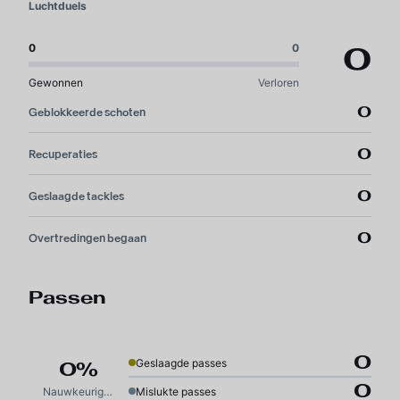
Luchtduels
0
0
0
Gewonnen
Verloren
0
Geblokkeerde schoten
0
Recuperaties
0
Geslaagde tackles
0
Overtredingen begaan
Passen
0
Geslaagde passes
0%
0
Nauwkeurigheid
Mislukte passes