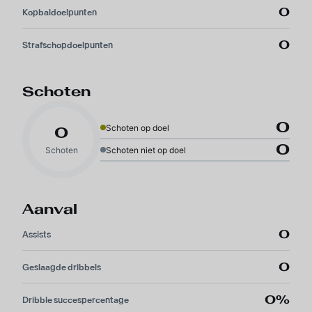
0
Kopbaldoelpunten
0
Strafschopdoelpunten
Schoten
0
Schoten op doel
0
0
Schoten
Schoten niet op doel
Aanval
0
Assists
0
Geslaagde dribbels
0%
Dribble succespercentage