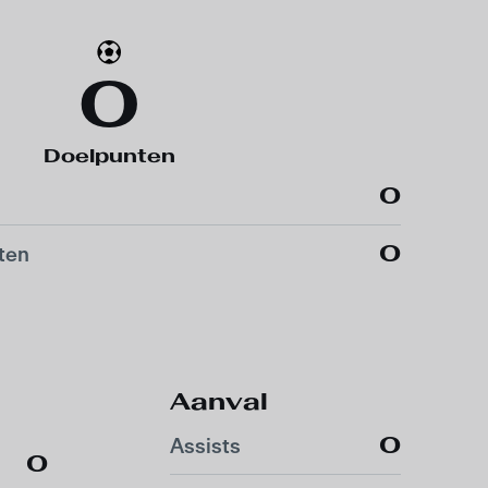
0
Doelpunten
0
0
ten
Aanval
0
Assists
0