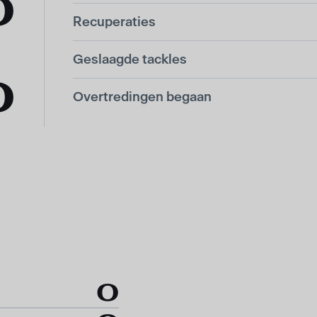
0
Recuperaties
Geslaagde tackles
0
Overtredingen begaan
0