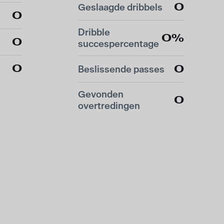
0
Geslaagde dribbels
0
Dribble
0%
0
succespercentage
0
0
Beslissende passes
Gevonden
0
overtredingen