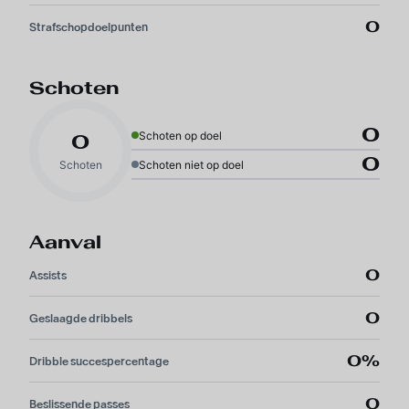
0
Strafschopdoelpunten
Schoten
0
Schoten op doel
0
0
Schoten
Schoten niet op doel
Aanval
0
Assists
0
Geslaagde dribbels
0%
Dribble succespercentage
0
Beslissende passes