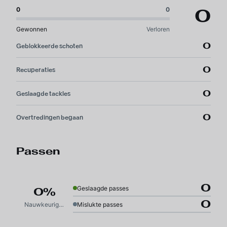
0
0
0
Gewonnen
Verloren
0
Geblokkeerde schoten
0
Recuperaties
0
Geslaagde tackles
0
Overtredingen begaan
Passen
0
Geslaagde passes
0%
0
Nauwkeurigheid
Mislukte passes