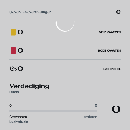
0
Gevonden overtredingen
0
GELE KAARTEN
0
RODE KAARTEN
0
BUITENSPEL
Verdediging
Duels
0
0
0
Gewonnen
Verloren
Luchtduels