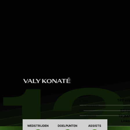
Skip to main content
12
VALY KONATÉ
Lengte
180 cm
Geboorte
Gewicht
82 kg
Leeftijd
19 jaar
Dominante voet
Links
WEDSTRIJDEN
DOELPUNTEN
ASSISTS