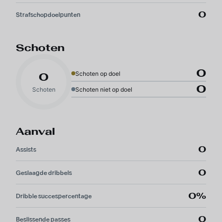
0
Strafschopdoelpunten
Schoten
0
Schoten op doel
0
0
Schoten
Schoten niet op doel
Aanval
0
Assists
0
Geslaagde dribbels
0%
Dribble succespercentage
0
Beslissende passes