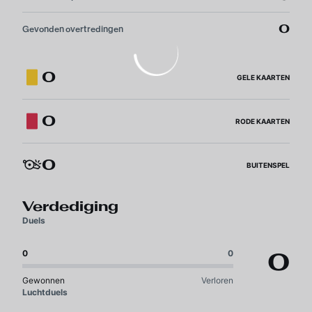
0
Gevonden overtredingen
0
GELE KAARTEN
0
RODE KAARTEN
0
BUITENSPEL
Verdediging
Duels
0
0
0
Gewonnen
Verloren
Luchtduels