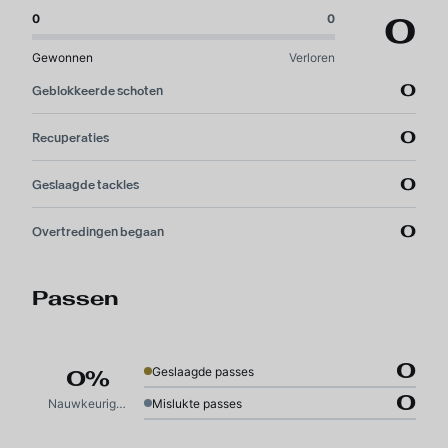
0
0
0
Gewonnen
Verloren
0
Geblokkeerde schoten
0
Recuperaties
0
Geslaagde tackles
0
Overtredingen begaan
Passen
0
Geslaagde passes
0%
0
Nauwkeurigheid
Mislukte passes