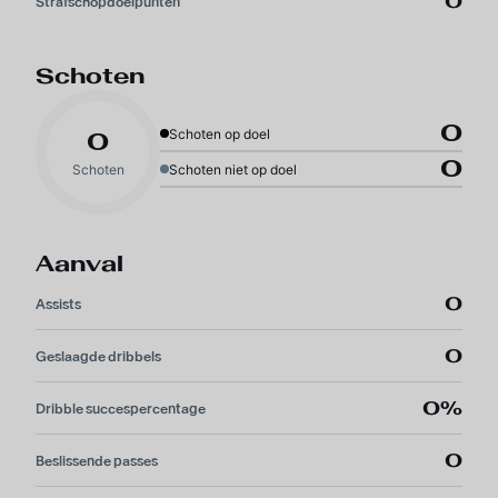
0
Strafschopdoelpunten
Schoten
0
Schoten op doel
0
0
Schoten
Schoten niet op doel
Aanval
0
Assists
0
Geslaagde dribbels
0%
Dribble succespercentage
0
Beslissende passes