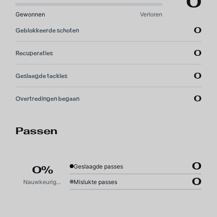
0
Gewonnen
Verloren
0
Geblokkeerde schoten
0
Recuperaties
0
Geslaagde tackles
0
Overtredingen begaan
Passen
0
Geslaagde passes
0%
0
Nauwkeurigheid
Mislukte passes