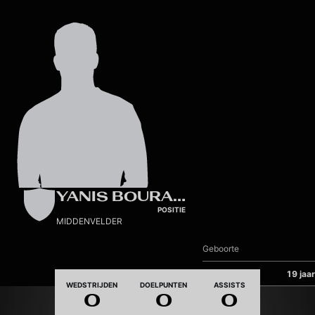
Skip to main content
YANIS BOURARD
POSITIE
MIDDENVELDER
Geboorte
Leeftijd
19 jaar
WEDSTRIJDEN
DOELPUNTEN
ASSISTS
0
0
0