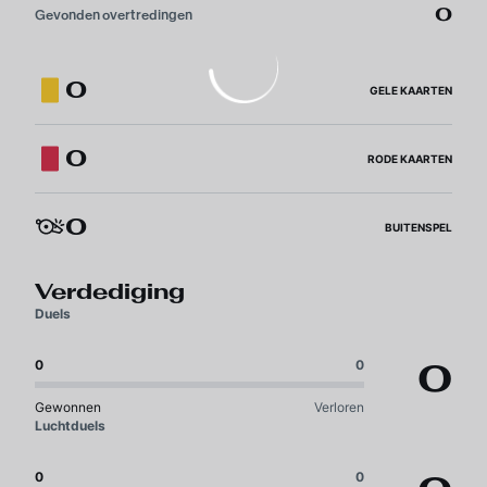
0
Gevonden overtredingen
0
GELE KAARTEN
0
RODE KAARTEN
0
BUITENSPEL
Verdediging
Duels
0
0
0
Gewonnen
Verloren
Luchtduels
0
0